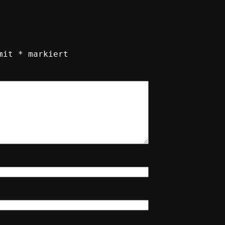
 mit
*
markiert