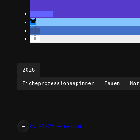
2026
Eicheprozessionsspinner
Essen
Nat
←
kw 21/26 – essbar