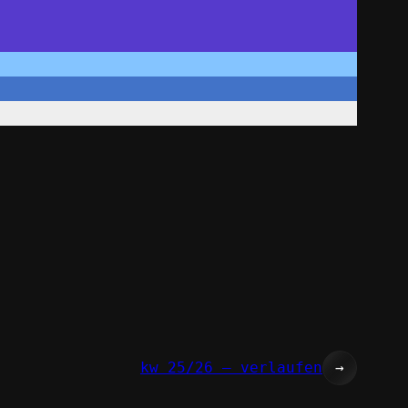
kw 25/26 – verlaufen
→