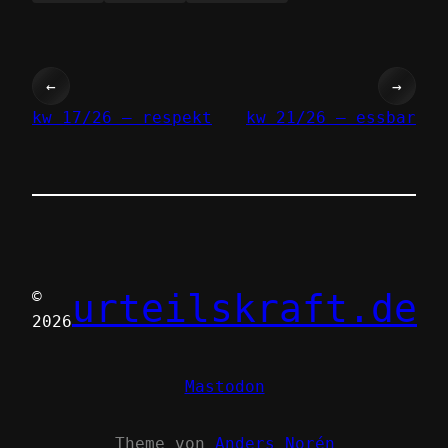
←
→
kw 17/26 – respekt
kw 21/26 – essbar
urteilskraft.de
©
2026
Mastodon
Theme von
Anders Norén