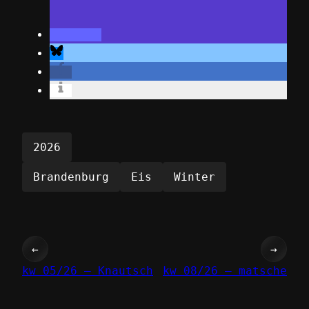
2026
Brandenburg
Eis
Winter
←
→
kw 05/26 – Knautsch
kw 08/26 – matsche