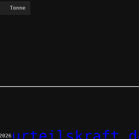
Tonne
urteilskraft.d
2026